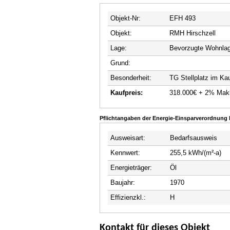
Objekt-Nr:
EFH 493
Objekt:
RMH Hirschzell
Lage:
Bevorzugte Wohnla
Grund:
Besonderheit:
TG Stellplatz im Kau
Kaufpreis:
318.000€ + 2% Makle
Pflichtangaben der Energie-Einsparverordnung
Ausweisart:
Bedarfsausweis
Kennwert:
255,5 kWh/(m²-a)
Energieträger:
Öl
Baujahr:
1970
Effizienzkl.:
H
Kontakt für dieses Objekt