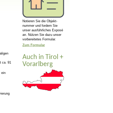
Notieren Sie die Objekt­­
nummer und fordern Sie
unser aus­­­führ­­­liches Exposé
an. Nützen Sie dazu unser
vor­­­be­rei­­tetes Formular.
Zum Formular
aligen
Auch in Tirol +
t ca. 91
Vorarlberg
 ein
vierung